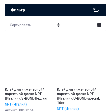
Фильтр
Сортировать
Цена - убывание
Цена - возрастание
Название - Я-А
Название - А-Я
Клей для инженерной/
Клей для инженерной/
паркетной доски NPT
паркетной доски NPT
(Италия), S-BOND flex, 7кг
(Италия), U-BOND special,
16кг
NPT (Италия)
NPT (Италия)
Артикул:
K8100164