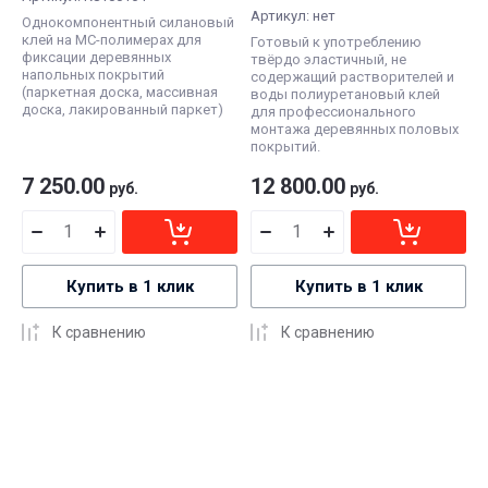
Артикул:
нет
Однокомпонентный силановый
клей на МС-полимерах для
Готовый к употреблению
фиксации деревянных
твёрдо эластичный, не
напольных покрытий
содержащий растворителей и
(паркетная доска, массивная
воды полиуретановый клей
доска, лакированный паркет)
для профессионального
монтажа деревянных половых
покрытий.
7 250.00
12 800.00
руб.
руб.
Купить в 1 клик
Купить в 1 клик
К сравнению
К сравнению