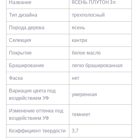
ЯСЕНЬ ПЛУТОН 3п
Название
Тип дизайна
трехполосный
Порода дерева
ясень
Селекция
кантри
Покрытие
белое масло
Браширование
легко брашированная
Фаска
нет
Вариация цвета под
умеренная
воздействием УФ
Изменение оттенка под
темнеет
воздействием УФ
Коэффициент твердости
3,7