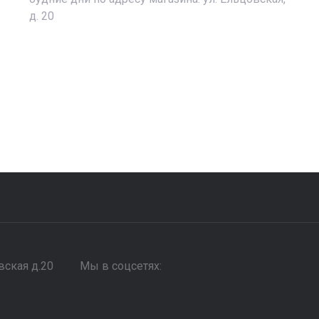
д. 20
вская д.20
Мы в соцсетях: