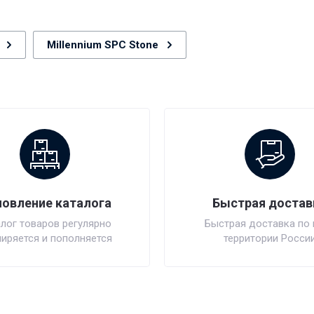
Millennium SPC Stone
овление каталога
Быстрая достав
лог товаров регулярно
Быстрая доставка по 
иряется и пополняется
территории Росси