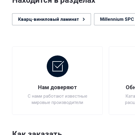
Находится в разделах
Кварц-виниловый ламинат
Millennium SPC
Нам доверяют
Обн
С нами работают известные
Ката
мировые производители
расш
Как заказать