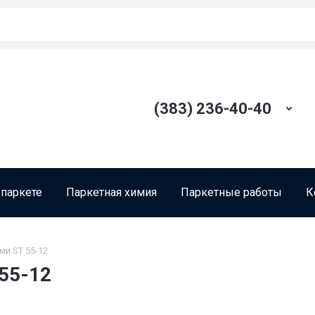
(383) 236-40-40
 паркете
Паркетная химия
Паркетные работы
К
уми ST 55-12
 55-12